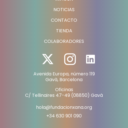
NOTICIAS
CONTACTO
TIENDA
COLABORADORES
Avenida Europa, número 119
Gavà, Barcelona
Oficinas
C/ Tellinaires 47-49 (08850) Gavà
hola@fundacionxana.org
+34 630 901 090