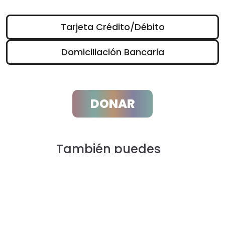
Tarjeta Crédito/Débito
Domiciliación Bancaria
DONAR
También puedes
colaborar por
transferencia bancaria
ES36 2100 2397 8402 0048 3991
¡Y recuerda! Si realizas tu aportación por Bizum o