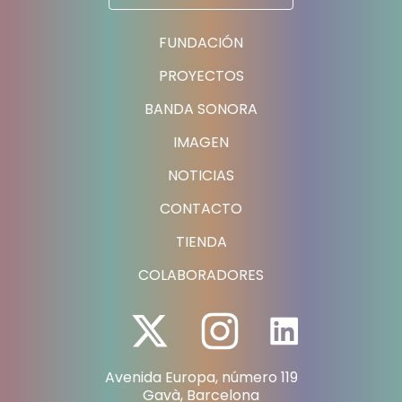
FUNDACIÓN
PROYECTOS
BANDA SONORA
IMAGEN
NOTICIAS
CONTACTO
TIENDA
COLABORADORES
Avenida Europa, número 119
Gavà, Barcelona