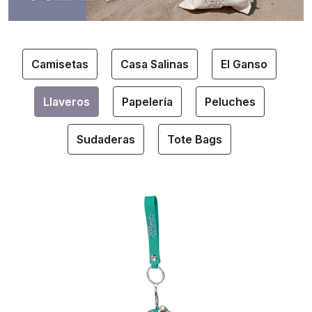
Camisetas
Casa Salinas
El Ganso
Llaveros
Papelería
Peluches
Sudaderas
Tote Bags