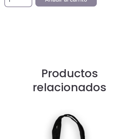
Bag
Xana
verde
cantidad
Productos
relacionados