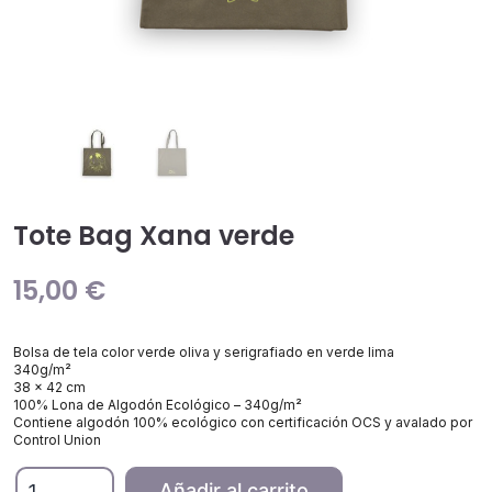
Tote Bag Xana verde
15,00
€
Bolsa de tela color verde oliva y serigrafiado en verde lima
340g/m²
38 x 42 cm
100% Lona de Algodón Ecológico – 340g/m²
Contiene algodón 100% ecológico con certificación OCS y avalado por
Control Union
Tote
Añadir al carrito