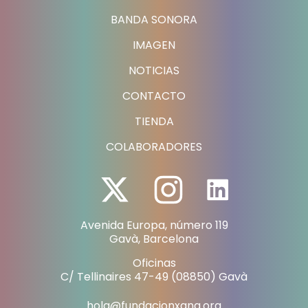
BANDA SONORA
IMAGEN
NOTICIAS
CONTACTO
TIENDA
COLABORADORES
Avenida Europa, número 119
Gavà, Barcelona
Oficinas
C/ Tellinaires 47-49 (08850) Gavà
hola@fundacionxana.org