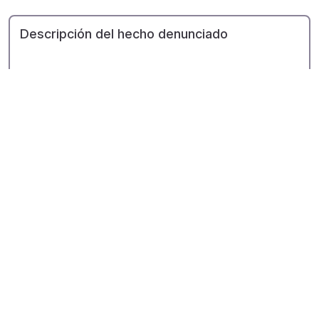
Descripción del hecho denunciado
Personas de Fundación Xana involucradas
He leído y acepto los
términos y condiciones
.
Los datos personales proporcionados se tratarán de
acuerdo con el Reglamento General de Protección
de Datos (GDPR 2016/679) y se incorporarán a la