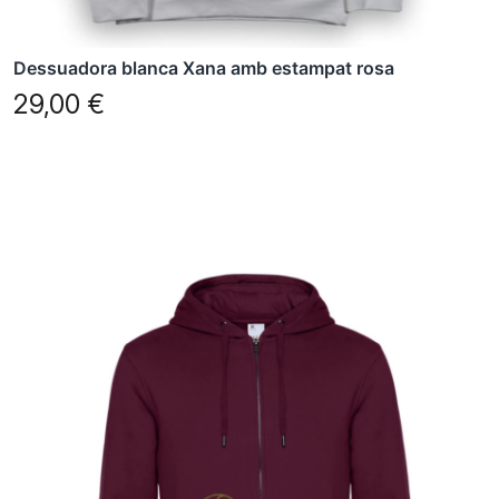
del
producte
Dessuadora blanca Xana amb estampat rosa
29,00
€
Aquest
producte
té
diverses
variants.
Les
opcions