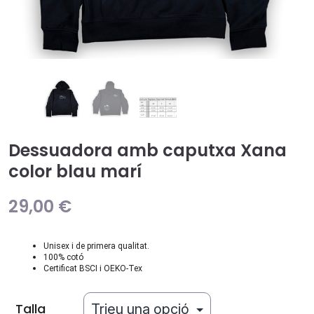
Dessuadora amb caputxa Xana
color blau marí
29,00
€
Unisex i de primera qualitat.
100% cotó
Certificat BSCI i OEKO-Tex
Talla