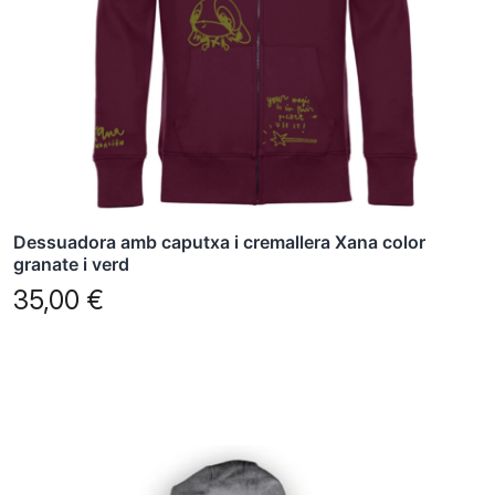
es
poden
triar
a
la
pàgina
del
producte
Dessuadora amb caputxa i cremallera Xana color
granate i verd
35,00
€
Aquest
producte