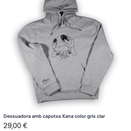
té
diverses
variants.
Les
opcions
es
poden
triar
a
la
pàgina
del
producte
Dessuadora amb caputxa Xana color gris clar
29,00
€