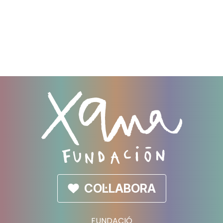
COL·LABORA
FUNDACIÓ