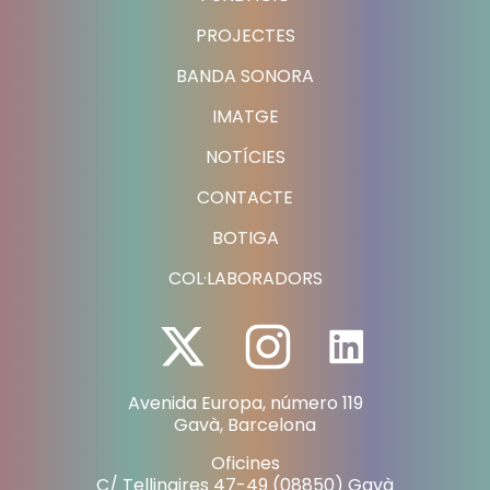
PROJECTES
BANDA SONORA
IMATGE
NOTÍCIES
CONTACTE
BOTIGA
COL·LABORADORS
Avenida Europa, número 119
Gavà, Barcelona
Oficines
C/ Tellinaires 47-49 (08850) Gavà