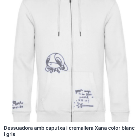
producte
té
diverses
variants.
Les
opcions
es
poden
triar
a
la
pàgina
del
producte
Dessuadora amb caputxa i cremallera Xana color blanc
i gris