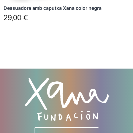
producte
Dessuadora amb caputxa Xana color negra
29,00
€