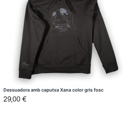
variants.
Les
opcions
es
poden
triar
a
la
pàgina
del
producte
Dessuadora amb caputxa Xana color gris fosc
29,00
€