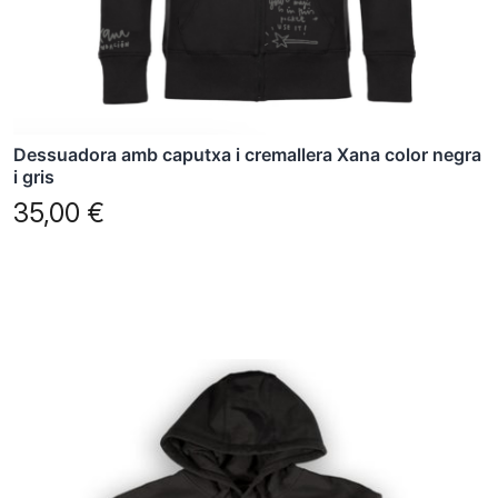
a
la
pàgina
del
producte
Dessuadora amb caputxa i cremallera Xana color negra
i gris
35,00
€
Aquest
producte
té
diverses