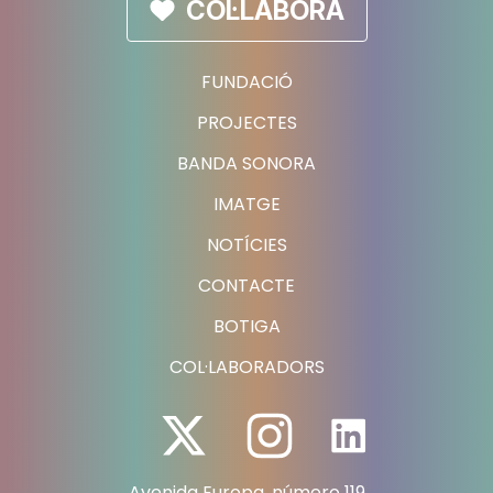
COL·LABORA
FUNDACIÓ
PROJECTES
BANDA SONORA
IMATGE
NOTÍCIES
CONTACTE
BOTIGA
COL·LABORADORS
Avenida Europa, número 119