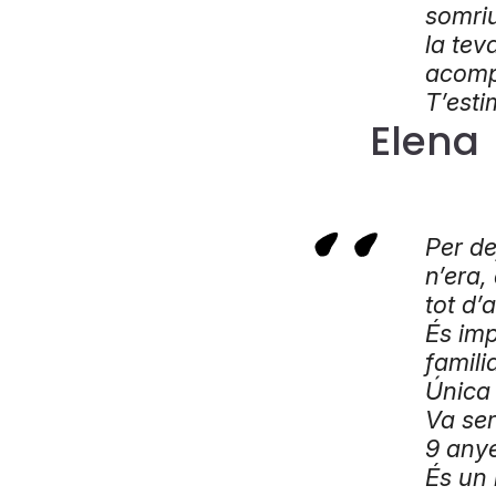
somriu
la tev
acompa
T’esti
Elena
Per de
n’era,
tot d’
És imp
famili
Única 
Va se
9 any
És un 