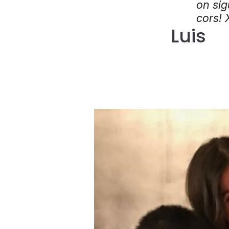
on sig
cors! 
Luis