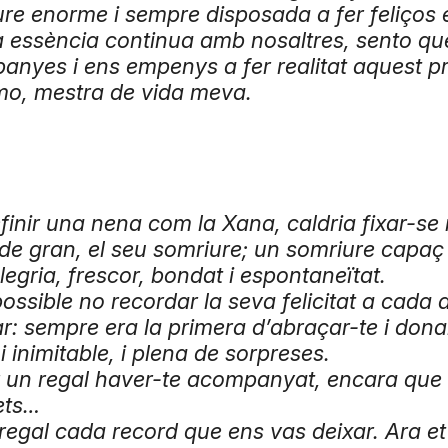
re enorme i sempre disposada a fer feliços e
a essència continua amb nosaltres, sento qu
nyes i ens empenys a fer realitat aquest pr
mo, mestra de vida meva.
finir una nena com la Xana, caldria fixar-s
 de gran, el seu somriure; un somriure capa
alegria, frescor, bondat i espontaneïtat.
ossible no recordar la seva felicitat a cada 
ar: sempre era la primera d’abraçar-te i donar
i inimitable, i plena de sorpreses.
r un regal haver-te acompanyat, encara que
ets…
regal cada record que ens vas deixar. Ara et t