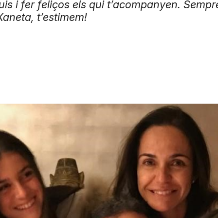
uis i fer feliços els qui t’acompanyen. Sempr
Xaneta, t’estimem!