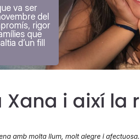
que va ser
 novembre del
promís, rigor
famílies que
tia d’un fill
a Xana i així l
na amb molta llum, molt alegre i afectuosa