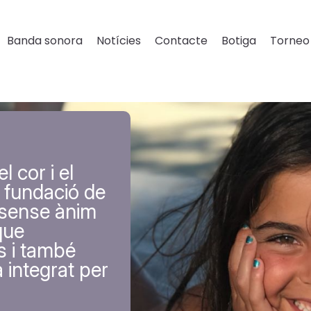
Banda sonora
Notícies
Contacte
Botiga
Torneo 
l cor i el
 fundació de
i sense ànim
que
s i també
à integrat per