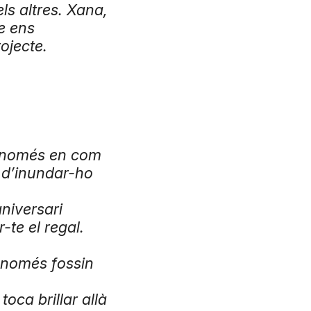
ls altres. Xana,
e ens
ojecte.
e només en com
ç d’inundar-ho
aniversari
-te el regal.
 només fossin
oca brillar allà