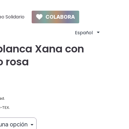
o Solidario
COLABORA
blanca Xana con
 rosa
ad.
O-TEX.