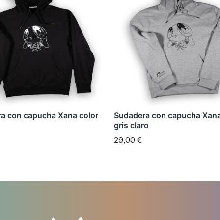
tiene
es
múltiples
es.
variantes.
Las
es
opciones
se
n
pueden
elegir
a con capucha Xana color
Sudadera con capucha Xana
en
gris claro
la
29,00
€
página
de
to
producto