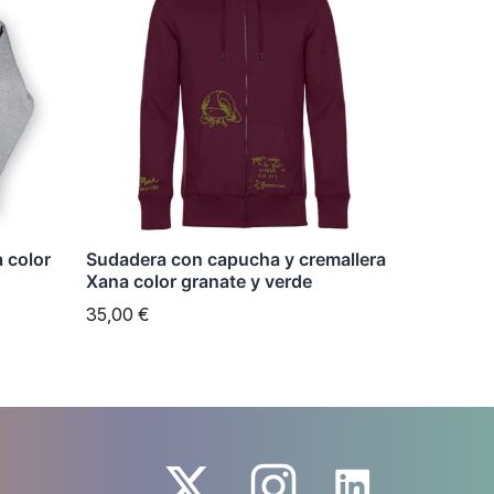
tiene
múltiples
variantes.
Las
opciones
se
pueden
elegir
 color
Sudadera con capucha y cremallera
en
Xana color granate y verde
la
35,00
€
página
de
producto