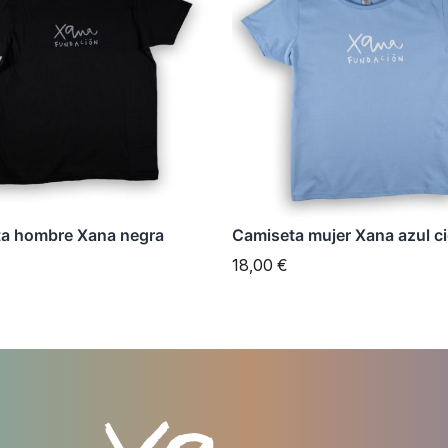
tiene
es
múltiples
es.
variantes.
Las
es
opciones
se
n
pueden
elegir
a hombre Xana negra
Camiseta mujer Xana azul ci
en
18,00
€
la
página
de
to
producto