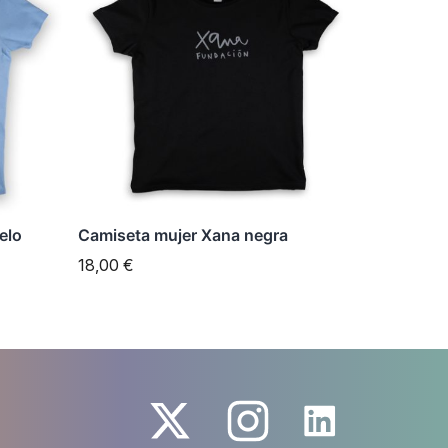
tiene
múltiples
variantes.
Las
opciones
se
pueden
elegir
elo
Camiseta mujer Xana negra
en
18,00
€
la
página
de
producto