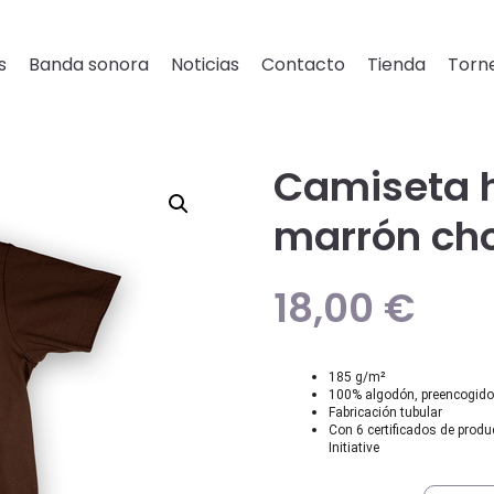
s
Banda sonora
Noticias
Contacto
Tienda
Torne
Camiseta 
marrón ch
18,00
€
185 g/m²
100% algodón, preencogido 
Fabricación tubular
Con 6 certificados de produ
Initiative