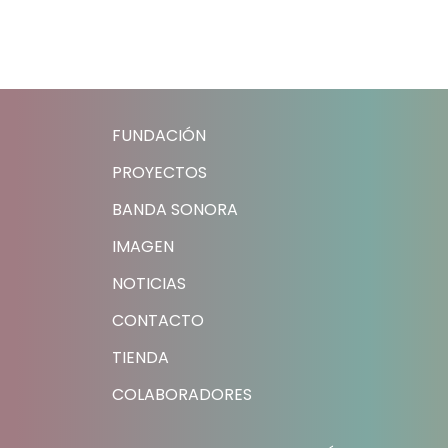
7
Oncología Pediátric
na
Integrativa (UOPI) d
Sant Joan de Déu
FUNDACIÓN
PROYECTOS
BANDA SONORA
IMAGEN
NOTICIAS
CONTACTO
TIENDA
COLABORADORES