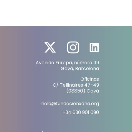
ento digno a
en
n niños y niñas en
gr
o
la 
Avenida Europa, número 119
Gavà, Barcelona
Oficinas
C/ Tellinaires 47-49
(08850) Gavà
hola@fundacionxana.org
+34 630 901 090