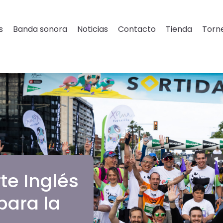
s
Banda sonora
Noticias
Contacto
Tienda
Torne
te Inglés
para la