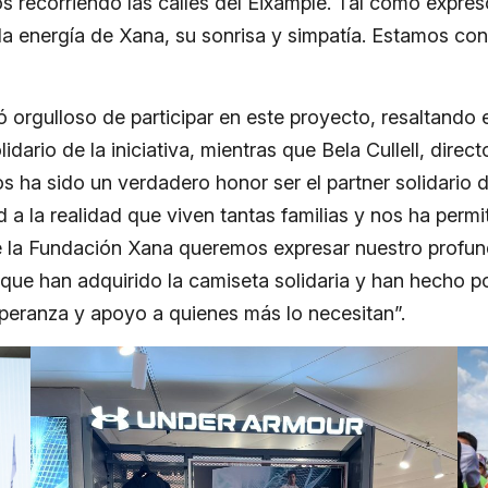
 recorriendo las calles del Eixample. Tal como expresó
la energía de Xana, su sonrisa y simpatía. Estamos con
ró orgulloso de participar en este proyecto, resaltando
idario de la iniciativa, mientras que Bela Cullell, dire
 ha sido un verdadero honor ser el partner solidario de
d a la realidad que viven tantas familias y nos ha perm
 la Fundación Xana queremos expresar nuestro profund
que han adquirido la camiseta solidaria y han hecho po
eranza y apoyo a quienes más lo necesitan”.