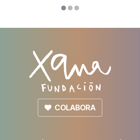
a
un alojami
el Hospital
familias co
tratamient
COLABORA