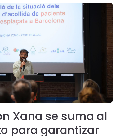
ón Xana se suma al
Mad
o para garantizar
To