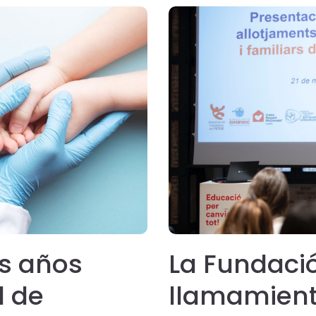
s años
La Fundaci
d de
llamamient