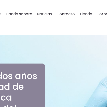
s
Banda sonora
Noticias
Contacto
Tienda
Torne
dos años
ad de
ica