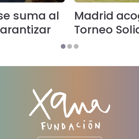
se suma al
Madrid acog
arantizar
Torneo Soli
no a
en una jorn
 niñas en
grandes fig
la cultura