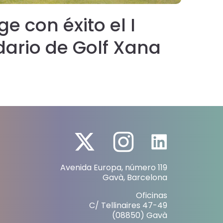
e con éxito el I
La
dario de Golf Xana
co
ada liderada por
pa
uras del deporte y
int
ho
Avenida Europa, número 119
Gavà, Barcelona
Oficinas
C/ Tellinaires 47-49
(08850) Gavà