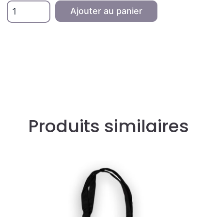
quantité
Ajouter au panier
de
Tote
Bag
Xana
écru
et
marron
Produits similaires