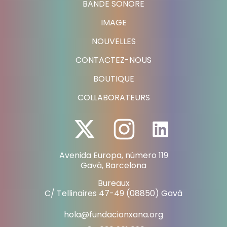
BANDE SONORE
IMAGE
NOUVELLES
CONTACTEZ-NOUS
BOUTIQUE
COLLABORATEURS
Avenida Europa, número 119
Gavà, Barcelona
Bureaux
C/ Tellinaires 47-49 (08850) Gavà
hola@fundacionxana.org