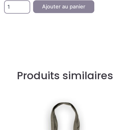
quantité
Ajouter au panier
de
Tote
Bag
Xana
noir
et
rose
Produits similaires