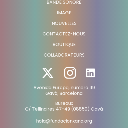
BANDE SONORE
IMAGE
NOUVELLES
CONTACTEZ-NOUS
BOUTIQUE
COLLABORATEURS
Avenida Europa, número 119
Gavà, Barcelona
Bureaux
C/ Tellinaires 47-49 (08850) Gavà
hola@fundacionxana.org