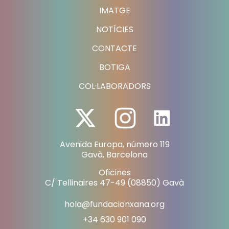
IMATGE
NOTÍCIES
CONTACTE
BOTIGA
COL·LABORADORS
Avenida Europa, número 119
Gavà, Barcelona
Oficines
C/ Tellinaires 47-49 (08850) Gavà
hola@fundacionxana.org
+34 630 901 090