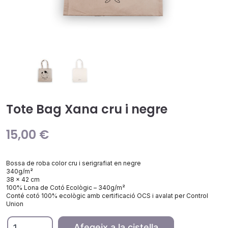
Tote Bag Xana cru i negre
15,00
€
Bossa de roba color cru i serigrafiat en negre
340g/m²
38 x 42 cm
100% Lona de Cotó Ecològic – 340g/m²
Conté cotó 100% ecològic amb certificació OCS i avalat per Control
Union
quantitat
Afegeix a la cistella