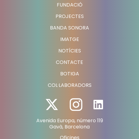
FUNDACIÓ
PROJECTES
BANDA SONORA
IMATGE
NOTÍCIES
CONTACTE
BOTIGA
COL·LABORADORS
Avenida Europa, número 119
Gavà, Barcelona
Oficines