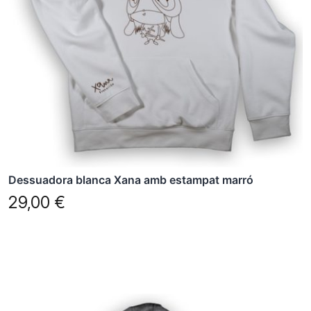
opcions
es
poden
triar
a
la
pàgina
del
producte
Dessuadora blanca Xana amb estampat marró
29,00
€
Aquest