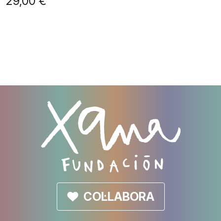
29,00
€
COL·LABORA