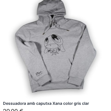
producte
té
diverses
variants.
Les
opcions
es
poden
triar
a
la
pàgina
del
producte
Dessuadora amb caputxa Xana color gris clar