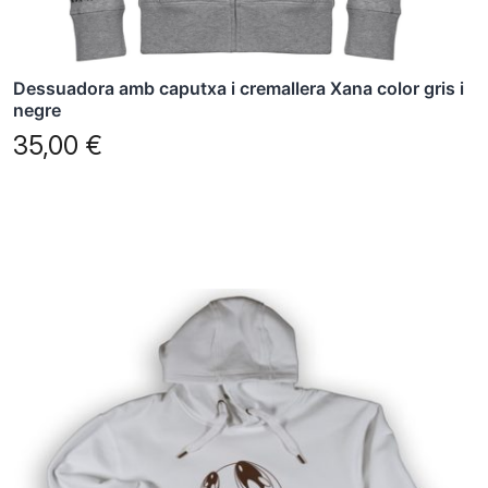
pàgina
del
producte
Dessuadora amb caputxa i cremallera Xana color gris i
negre
35,00
€
Aquest
producte
té
diverses
variants.
Les