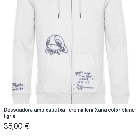
diverses
variants.
Les
opcions
es
poden
triar
a
la
pàgina
del
producte
Dessuadora amb caputxa i cremallera Xana color blanc
i gris
35,00
€