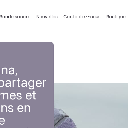
Bande sonore
Nouvelles
Contactez-nous
Boutique
ana,
partager
mes et
ons en
e