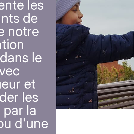
ente les
nts de
e notre
ation
dans le
avec
eur et
ider les
 par la
 ou d'une