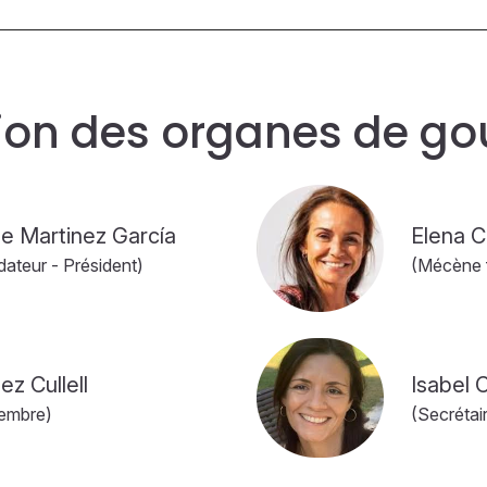
on des organes de g
ue Martinez García
Elena C
ateur - Président)
(Mécène 
ez Cullell
Isabel C
embre)
(Secréta