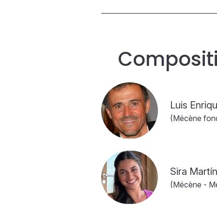
Compositi
Luis Enriq
(Mécène fond
Sira Martín
(Mécène - M