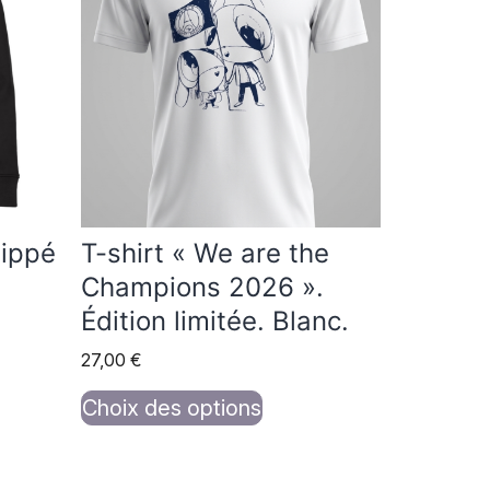
a
plusieurs
variations.
Les
options
peuvent
être
choisies
zippé
T-shirt « We are the
sur
Champions 2026 ».
la
Édition limitée. Blanc.
page
27,00
€
du
produit
Choix des options