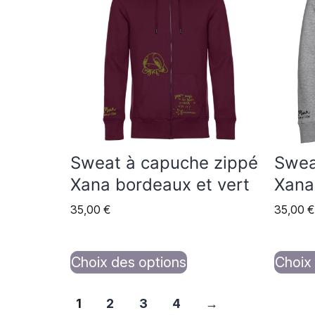
a
a
plusieurs
plusie
variations.
variat
Les
Les
options
option
peuvent
peuve
être
être
choisies
choisi
Sweat à capuche zippé
Swea
sur
sur
Xana bordeaux et vert
Xana 
la
la
35,00
€
35,00
€
page
page
du
du
produit
produi
Choix des options
Choix
1
2
3
4
→