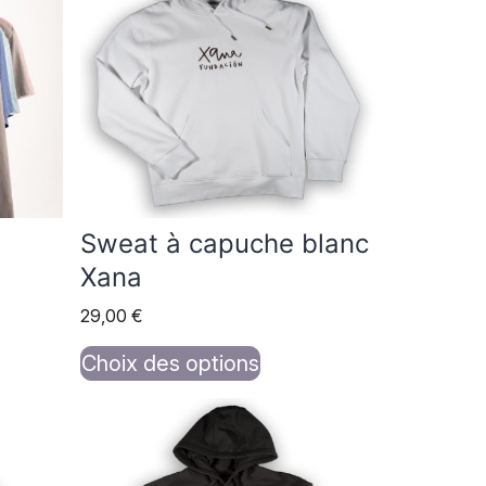
a
plusieurs
variations.
Les
options
peuvent
être
choisies
Sweat à capuche blanc
sur
Xana
la
29,00
€
page
du
Choix des options
produit
Ce
produit
a