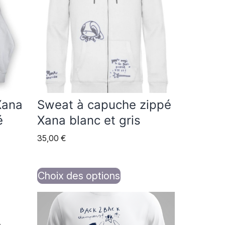
plusieurs
variations.
Les
options
peuvent
être
choisies
Xana
Sweat à capuche zippé
sur
é
Xana blanc et gris
la
35,00
€
page
du
produit
Choix des options
Ce
produit