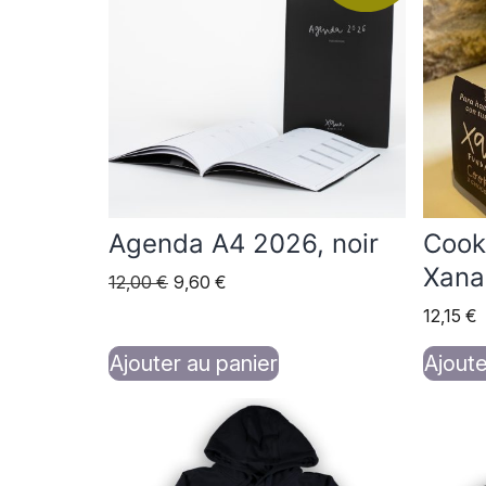
Agenda A4 2026, noir
Cook
Xana
Le
Le
12,00
€
9,60
€
prix
prix
12,15
€
initial
actuel
était :
est :
Ajouter au panier
Ajoute
12,00 €.
9,60 €.
Ce
Ce
produit
produi
a
a