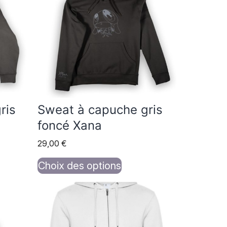
plusieurs
variations.
Les
options
peuvent
être
choisies
ris
Sweat à capuche gris
sur
foncé Xana
la
29,00
€
page
du
Choix des options
produit
Ce
produit
a