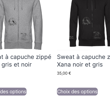
a
urs
plusieurs
ions.
variations.
Les
s
options
nt
peuvent
être
es
choisies
t à capuche zippé
Sweat à capuche 
sur
gris et noir
Xana noir et gris
la
35,00
€
page
du
t
produit
 des options
Choix des options