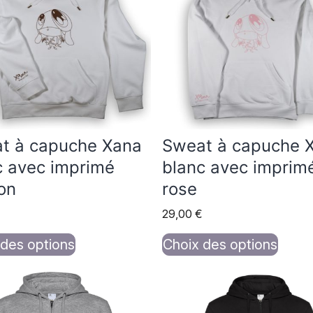
urs
plusieurs
ions.
variations.
Les
s
options
nt
peuvent
être
es
choisies
t à capuche Xana
Sweat à capuche 
sur
c avec imprimé
blanc avec imprim
la
on
rose
page
29,00
€
du
t
produit
 des options
Choix des options
Ce
t
produit