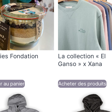
ies Fondation
La collection « El
Ganso » x Xana
r au panier
Acheter des produits
Ce
t
produit
a