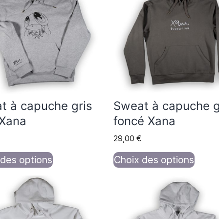
urs
plusieurs
ions.
variations.
Les
s
options
nt
peuvent
être
es
choisies
t à capuche gris
Sweat à capuche g
sur
 Xana
foncé Xana
la
29,00
€
page
du
 des options
Choix des options
t
produit
Ce
t
produit
a